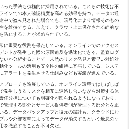
いった手法も積極的に採用されている。これらの技術は不
ラインでの本人確認精度を高める効果を持つ。データの通
途中で盗み見された場合でも、暗号化により情報そのもの
性を維持できる。加えて、クラウド上に保存される静的な
を防止することが求められている。
常に重要な役割を果たしている。オンラインでのアクセス
デントが発生した際の原因追及を迅速化できる。監査ログ
ないか分析することで、未然のリスク発見と素早い対処対
動化ツールの活用も安全性の維持に寄与している。システ
にアラートを発生させる仕組みなども実装が進んでいる。
アプローチも進展している。オンライン環境ではしばしば
で発生しうるリスクを相互に連絡し合いながら対策する体
責任分担についても明確化が図られるようになっており、
で管理する部分とサービス提供者側が管理する部分とを正
いる。データバックアップと復元の設計も、クラウドにお
ブルや外部攻撃によってデータが消失するという最悪のケ
用を徹底することが不可欠だ。