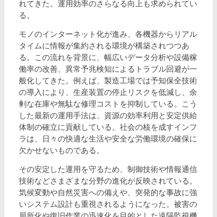
れてきた。運用効率のさらなる向上も求められてい
る。
モノのインターネット化が進み、各機器からリアル
タイムに情報が集約される環境が構築されつつあ
る。この流れを背景に、幅広いデータ分析や設備稼
働率の改善、異常予兆検知によるトラブル回避が一
般化してきた。例えば、製造工場では予知保全技術
の導入により、生産装置の停止リスクを低減し、余
剰な在庫や無駄な修理コストを抑制している。こう
した最新の運用手法は、資源の効率利用と安定供給
体制の確立に貢献している。社会の核を成すインフ
ラは、日々の快適な生活や安全な労働環境の確保に
欠かせないものである。
その安定した運用を守るため、制御技術や情報通信
技術などさまざまな分野の進化が反映されている。
気候変動や自然災害への備えや、突発的な事故に強
いシステム設計も重視されるようになった。被害の
局所化や復旧作業の迅速化を目的とした遠隔監視機