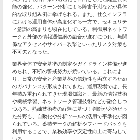
能の強化、パターン分析による障害予測などが具体
的な取り組み例に挙げられる。また、社会インフラ
における運用自体が高度化する一方で、セキュリテ
ィ意識の高まりも顕在化している。制御用ネットワ
ークと外部の情報通信網の融合が進むにつれ、無関
係なアクセスやサイバー攻撃といったリスク対策も
不可欠となった。
業界全体で安全基準の制定やガイドライン整備が進
められ、不断の警戒努力が続いている。これによ
り、日常の安全と産業基盤の信頼性を両立するため
のガバナンスが形成されてきた。運用現場では、長
年積み重ねられてきた現場知識と、最新の情報技術
や機械学習、ネットワーク管理技術などが融合しつ
つある。熟練技術者の経験に基づく判断が必須だっ
た分野も、自動化や分析ツールの活用で平準化が図
られている。蓄積データの解析やフィードバックを
利用することで、業務効率や安定性向上に寄与して
いる。