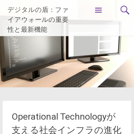
コ
デジタルの盾：ファ
ン
テ
イアウォールの重要
ン
性と最新機能
ツ
へ
ス
キ
ッ
プ
Operational Technologyが
支える社会インフラの進化