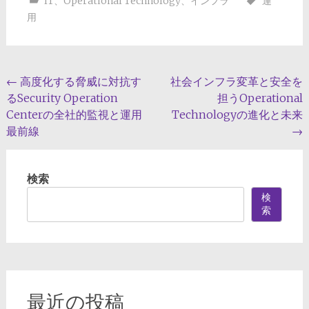
IT
、
Operational Technology
、
インフラ
運
用
投
←
高度化する脅威に対抗す
社会インフラ変革と安全を
るSecurity Operation
担うOperational
稿
Centerの全社的監視と運用
Technologyの進化と未来
ナ
最前線
→
ビ
ゲ
検索
ー
検
索
シ
ョ
ン
最近の投稿